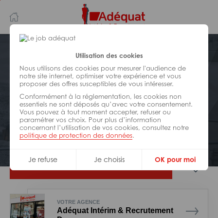
Aller
Aller
au
à
contenu
la
principal
navigation
Postuler plus tard
Utilisation des cookies
Nous utilisons des cookies pour mesurer l'audience de
notre site internet, optimiser votre expérience et vous
BÂTIMENT ET TRAVAUX PUBLICS
proposer des offres susceptibles de vous intéresser.
Réf : 068-321978
Conformément à la réglementation, les cookies non
Manoeuvre apprentissage H/F
essentiels ne sont déposés qu’avec votre consentement.
Vous pouvez à tout moment accepter, refuser ou
paramétrer vos choix. Pour plus d’information
concernant l’utilisation de vos cookies, consultez notre
Interim
Dax
politique de protection des données
.
Je refuse
Je choisis
OK pour moi
Je postule
VOTRE AGENCE
Adéquat Intérim & Recrutement