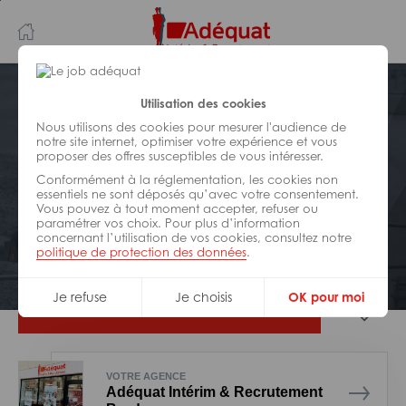
Aller
Aller
au
à
contenu
la
principal
navigation
Postuler plus tard
Utilisation des cookies
Nous utilisons des cookies pour mesurer l'audience de
notre site internet, optimiser votre expérience et vous
BÂTIMENT ET TRAVAUX PUBLICS
proposer des offres susceptibles de vous intéresser.
Réf : 061-321806
Conformément à la réglementation, les cookies non
Chef de centrale béton H/F
essentiels ne sont déposés qu’avec votre consentement.
Vous pouvez à tout moment accepter, refuser ou
paramétrer vos choix. Pour plus d’information
concernant l’utilisation de vos cookies, consultez notre
Interim
Saint-André-de-Cubzac
politique de protection des données
.
Je refuse
Je choisis
OK pour moi
Je postule
VOTRE AGENCE
Adéquat Intérim & Recrutement