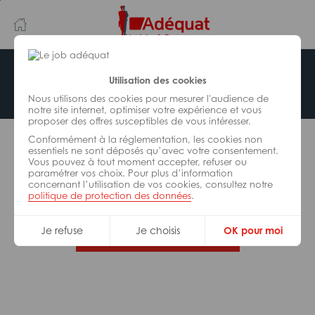
Aller
Aller
au
à
contenu
la
principal
navigation
Offre indisponible
Utilisation des cookies
Nous utilisons des cookies pour mesurer l'audience de
notre site internet, optimiser votre expérience et vous
proposer des offres susceptibles de vous intéresser.
L’offre d’emploi que vous tentez de consulter n’est
Conformément à la réglementation, les cookies non
plus disponible.
essentiels ne sont déposés qu’avec votre consentement.
Vous pouvez à tout moment accepter, refuser ou
paramétrer vos choix. Pour plus d’information
De nombreuses autres missions peuvent vous
concernant l’utilisation de vos cookies, consultez notre
correspondre, consultez toutes nos offres.
politique de protection des données
.
Je refuse
Je choisis
OK pour moi
Trouvez votre job Adéquat !