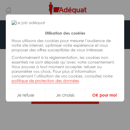
Aller
Aller
au
à
contenu
la
principal
navigation
Offre indisponible
Utilisation des cookies
Nous utilisons des cookies pour mesurer l'audience de
notre site internet, optimiser votre expérience et vous
proposer des offres susceptibles de vous intéresser.
L’offre d’emploi que vous tentez de consulter n’est
Conformément à la réglementation, les cookies non
plus disponible.
essentiels ne sont déposés qu’avec votre consentement.
Vous pouvez à tout moment accepter, refuser ou
paramétrer vos choix. Pour plus d’information
De nombreuses autres missions peuvent vous
concernant l’utilisation de vos cookies, consultez notre
correspondre, consultez toutes nos offres.
politique de protection des données
.
Je refuse
Je choisis
OK pour moi
Trouvez votre job Adéquat !