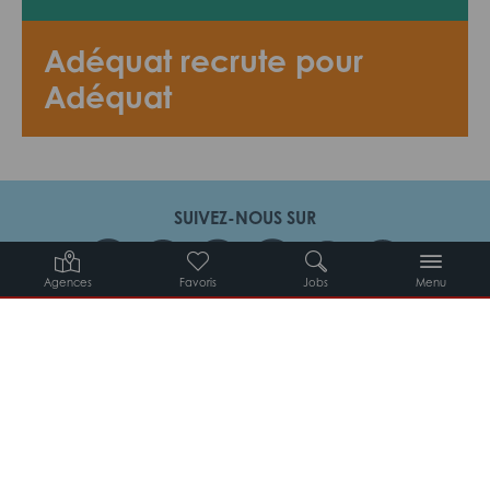
Adéquat recrute pour
Adéquat
SUIVEZ-NOUS SUR
Agences
Favoris
Jobs
Menu
Candidats
Entreprises
Intérimaires
À propos d’Adéquat