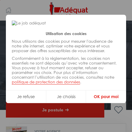
Aller
Aller
au
à
contenu
la
principal
navigation
Postuler plus tard
Utilisation des cookies
Nous utilisons des cookies pour mesurer l'audience de
notre site internet, optimiser votre expérience et vous
BÂTIMENT ET TRAVAUX PUBLICS
proposer des offres susceptibles de vous intéresser.
Réf : 035-321020
Conformément à la réglementation, les cookies non
Chef d ‘équipe electricien TP en
essentiels ne sont déposés qu’avec votre consentement.
Vous pouvez à tout moment accepter, refuser ou
CDI H/F
paramétrer vos choix. Pour plus d’information
concernant l’utilisation de vos cookies, consultez notre
politique de protection des données
.
CDI
Villefranche-sur-Saône
Je refuse
Je choisis
OK pour moi
Je postule
VOTRE AGENCE