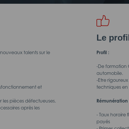
Le prof
ouveaux talents sur le
Profil :
-De formation
automobile.
-Etre rigoureu
dysfonctionnement et
techniques en
er les pièces défectueuses.
Rémunération 
cessaires après les
- Taux horaire 
payés
- Primes collec