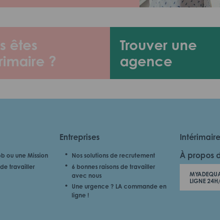
s êtes
Trouver une
rimaire ?
agence
Entreprises
Intérimair
À propos 
b ou une Mission
Nos solutions de recrutement
de travailler
6 bonnes raisons de travailler
MYADEQUA
avec nous
LIGNE 24H
Une urgence ? LA commande en
ligne !