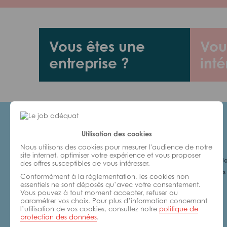
Vous êtes une
Vou
entreprise ?
inté
Utilisation des cookies
Candidats
Nous utilisons des cookies pour mesurer l'audience de notre
site internet, optimiser votre expérience et vous proposer
Je cherche un Jo
des offres susceptibles de vous intéresser.
6 bonnes raisons 
Conformément à la réglementation, les cookies non
avec nous
essentiels ne sont déposés qu’avec votre consentement.
Vous pouvez à tout moment accepter, refuser ou
paramétrer vos choix. Pour plus d’information concernant
l’utilisation de vos cookies, consultez notre
politique de
protection des données
.