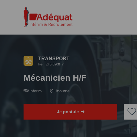
Aller
Aller
au
à
contenu
la
principal
navigation
TRANSPORT
Réf : Z13-320819
Mécanicien H/F
Interim
Libourne
Je postule