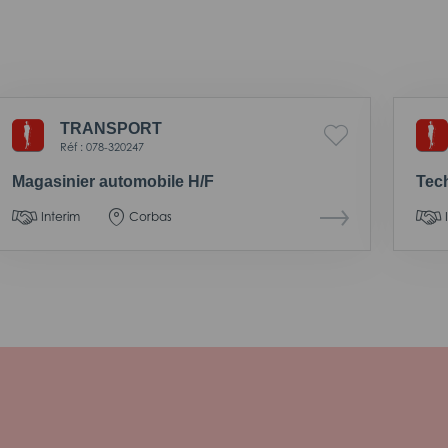
TRANSPORT
Réf : 078-320247
Magasinier automobile H/F
Tec
Interim
Corbas