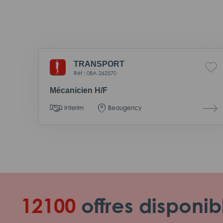
TRANSPORT
Réf : 0BA-262570
Mécanicien H/F
Interim
Beaugency
12100
offres disponib