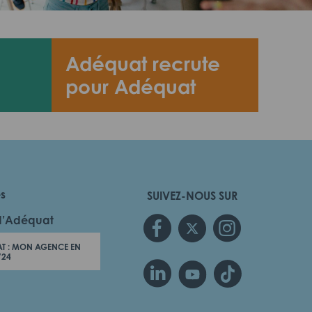
Adéquat recrute
pour Adéquat
es
SUIVEZ-NOUS SUR
d’Adéquat
T : MON AGENCE EN
/24