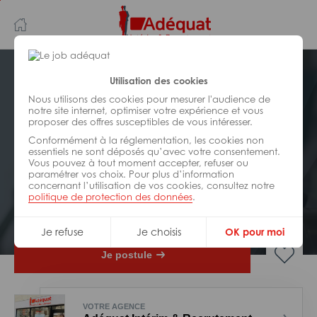
Aller
Aller
au
à
contenu
la
principal
navigation
Postuler plus tard
Utilisation des cookies
Nous utilisons des cookies pour mesurer l'audience de
notre site internet, optimiser votre expérience et vous
INDUSTRIE/
FABRICATION/
proposer des offres susceptibles de vous intéresser.
TRANSFORMATION
Réf : 0MH-320469
Conformément à la réglementation, les cookies non
essentiels ne sont déposés qu’avec votre consentement.
Vous pouvez à tout moment accepter, refuser ou
Opérateur logistique H/F
paramétrer vos choix. Pour plus d’information
concernant l’utilisation de vos cookies, consultez notre
politique de protection des données
.
Interim
Grenoble
Je refuse
Je choisis
OK pour moi
Je postule
VOTRE AGENCE