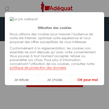
Aller
Aller
au
à
contenu
la
principal
navigation
Offre indisponible
Utilisation des cookies
Nous utilisons des cookies pour mesurer l'audience de
notre site internet, optimiser votre expérience et vous
proposer des offres susceptibles de vous intéresser.
L’offre d’emploi que vous tentez de consulter n’est
Conformément à la réglementation, les cookies non
plus disponible.
essentiels ne sont déposés qu’avec votre consentement.
Vous pouvez à tout moment accepter, refuser ou
paramétrer vos choix. Pour plus d’information
De nombreuses autres missions peuvent vous
concernant l’utilisation de vos cookies, consultez notre
correspondre, consultez toutes nos offres.
politique de protection des données
.
Je refuse
Je choisis
OK pour moi
Trouvez votre job Adéquat !