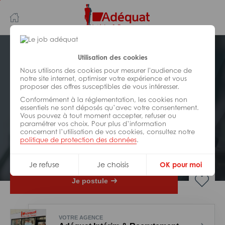
Aller
Aller
au
à
contenu
la
principal
navigation
Postuler plus tard
Utilisation des cookies
Nous utilisons des cookies pour mesurer l'audience de
notre site internet, optimiser votre expérience et vous
INDUSTRIE/
FABRICATION/
proposer des offres susceptibles de vous intéresser.
TRANSFORMATION
Réf : 0AZ-320373
Conformément à la réglementation, les cookies non
essentiels ne sont déposés qu’avec votre consentement.
Vous pouvez à tout moment accepter, refuser ou
Manutentionnaire H/F
paramétrer vos choix. Pour plus d’information
concernant l’utilisation de vos cookies, consultez notre
politique de protection des données
.
Interim
Nueil-les-Aubiers
Je refuse
Je choisis
OK pour moi
Je postule
VOTRE AGENCE