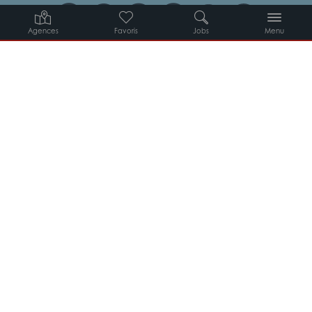
Agences
Favoris
Jobs
Menu
Candidats
Entreprises
Intérimaires
À propos d’Adéquat
MYADEQUAT : MON AGENCE EN LIGNE 24H/24
© 2026 Adéquat
Plan du site
Contact
Conditions générales d’utilisation
Politique de protection des données
Politique des cookies
Gestion des cookies