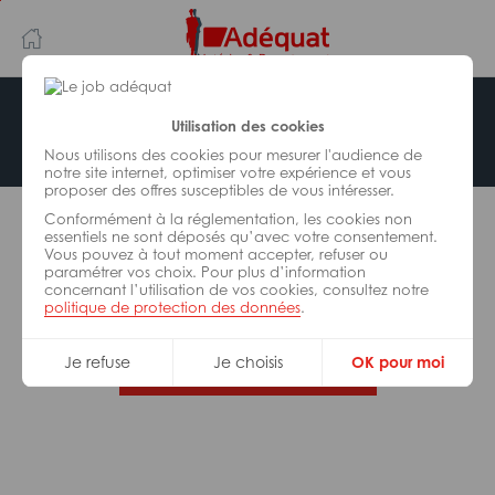
Aller
Aller
au
à
contenu
la
principal
navigation
Offre indisponible
Utilisation des cookies
Nous utilisons des cookies pour mesurer l'audience de
notre site internet, optimiser votre expérience et vous
proposer des offres susceptibles de vous intéresser.
L’offre d’emploi que vous tentez de consulter n’est
Conformément à la réglementation, les cookies non
plus disponible.
essentiels ne sont déposés qu’avec votre consentement.
Vous pouvez à tout moment accepter, refuser ou
paramétrer vos choix. Pour plus d’information
De nombreuses autres missions peuvent vous
concernant l’utilisation de vos cookies, consultez notre
correspondre, consultez toutes nos offres.
politique de protection des données
.
Je refuse
Je choisis
OK pour moi
Trouvez votre job Adéquat !