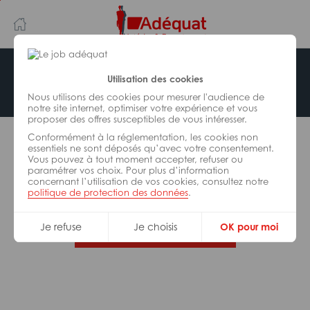
Aller
Aller
au
à
contenu
la
principal
navigation
Offre indisponible
Utilisation des cookies
Nous utilisons des cookies pour mesurer l'audience de
notre site internet, optimiser votre expérience et vous
proposer des offres susceptibles de vous intéresser.
L’offre d’emploi que vous tentez de consulter n’est
Conformément à la réglementation, les cookies non
plus disponible.
essentiels ne sont déposés qu’avec votre consentement.
Vous pouvez à tout moment accepter, refuser ou
paramétrer vos choix. Pour plus d’information
De nombreuses autres missions peuvent vous
concernant l’utilisation de vos cookies, consultez notre
correspondre, consultez toutes nos offres.
politique de protection des données
.
Je refuse
Je choisis
OK pour moi
Trouvez votre job Adéquat !