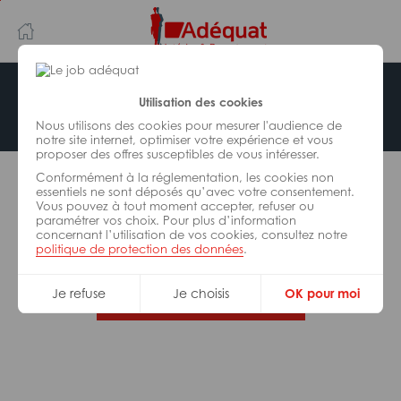
Aller
Aller
au
à
contenu
la
principal
navigation
Offre indisponible
Utilisation des cookies
Nous utilisons des cookies pour mesurer l'audience de
notre site internet, optimiser votre expérience et vous
proposer des offres susceptibles de vous intéresser.
L’offre d’emploi que vous tentez de consulter n’est
Conformément à la réglementation, les cookies non
plus disponible.
essentiels ne sont déposés qu’avec votre consentement.
Vous pouvez à tout moment accepter, refuser ou
paramétrer vos choix. Pour plus d’information
De nombreuses autres missions peuvent vous
concernant l’utilisation de vos cookies, consultez notre
correspondre, consultez toutes nos offres.
politique de protection des données
.
Je refuse
Je choisis
OK pour moi
Trouvez votre job Adéquat !