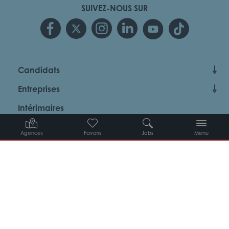
SUIVEZ-NOUS SUR
Candidats
Entreprises
Intérimaires
À propos d’Adéquat
Agences
Favoris
Jobs
Menu
MYADEQUAT : MON AGENCE EN LIGNE 24H/24
© 2026 Adéquat
Plan du site
Contact
Conditions générales d’utilisation
Politique de protection des données
Politique des cookies
Gestion des cookies