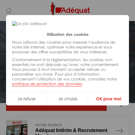
Aller
Aller
au
à
contenu
la
principal
navigation
Postuler plus tard
Utilisation des cookies
Nous utilisons des cookies pour mesurer l'audience de
notre site internet, optimiser votre expérience et vous
LOGISTIQUE
proposer des offres susceptibles de vous intéresser.
Réf : 027-319670
Conformément à la réglementation, les cookies non
Employé de vente H/F
essentiels ne sont déposés qu’avec votre consentement.
Vous pouvez à tout moment accepter, refuser ou
paramétrer vos choix. Pour plus d’information
concernant l’utilisation de vos cookies, consultez notre
Interim
Meyzieu
politique de protection des données
.
Je refuse
Je choisis
OK pour moi
Je postule
VOTRE AGENCE
Adéquat Intérim & Recrutement