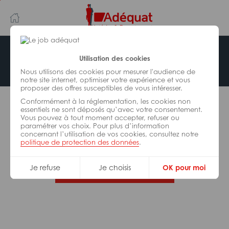
Aller
Aller
au
à
contenu
la
principal
navigation
Offre indisponible
Utilisation des cookies
Nous utilisons des cookies pour mesurer l'audience de
notre site internet, optimiser votre expérience et vous
proposer des offres susceptibles de vous intéresser.
L’offre d’emploi que vous tentez de consulter n’est
Conformément à la réglementation, les cookies non
plus disponible.
essentiels ne sont déposés qu’avec votre consentement.
Vous pouvez à tout moment accepter, refuser ou
paramétrer vos choix. Pour plus d’information
De nombreuses autres missions peuvent vous
concernant l’utilisation de vos cookies, consultez notre
correspondre, consultez toutes nos offres.
politique de protection des données
.
Je refuse
Je choisis
OK pour moi
Trouvez votre job Adéquat !