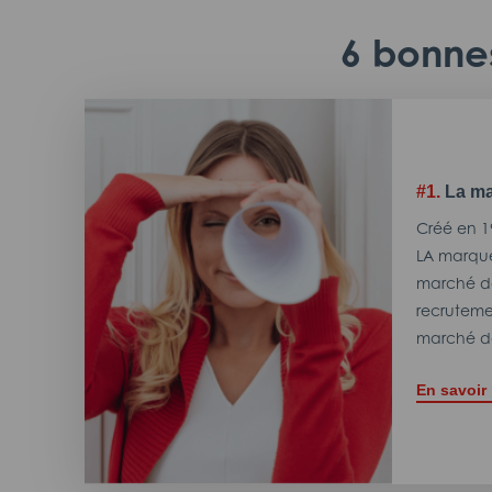
6 bonnes
#1.
La ma
Créé en 1
LA marque
marché de
recrutemen
marché de
En savoir