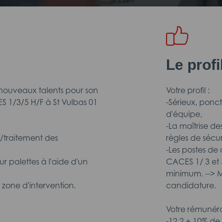
Le prof
nouveaux talents pour son
Votre profil :
CES 1/3/5 H/F à St Vulbas 01
-Sérieux, ponc
d'équipe,
-La maîtrise d
vi/traitement des
règles de sécur
-Les postes de 
ur palettes à l'aide d'un
CACES 1/ 3 et 
minimum. --> M
a zone d'intervention.
candidature.
Votre rémunéra
-12.2 + 10% de