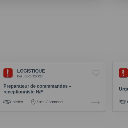
LOGISTIQUE
Réf : 0DC-329923
Preparateur de commmandes –
Urg
receptionniste H/F
Interim
Saint-Chamond