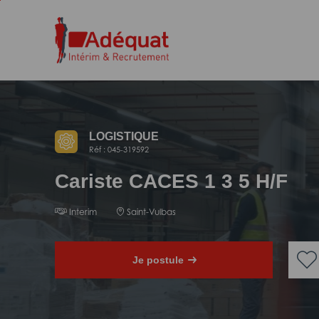
Aller
Aller
au
à
contenu
la
principal
navigation
LOGISTIQUE
Réf : 045-319592
Cariste CACES 1 3 5 H/F
Interim
Saint-Vulbas
Je postule