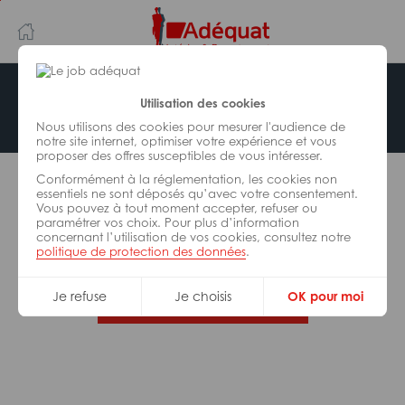
Aller
Aller
au
à
contenu
la
principal
navigation
Offre indisponible
Utilisation des cookies
Nous utilisons des cookies pour mesurer l'audience de
notre site internet, optimiser votre expérience et vous
proposer des offres susceptibles de vous intéresser.
L’offre d’emploi que vous tentez de consulter n’est
Conformément à la réglementation, les cookies non
plus disponible.
essentiels ne sont déposés qu’avec votre consentement.
Vous pouvez à tout moment accepter, refuser ou
paramétrer vos choix. Pour plus d’information
De nombreuses autres missions peuvent vous
concernant l’utilisation de vos cookies, consultez notre
correspondre, consultez toutes nos offres.
politique de protection des données
.
Je refuse
Je choisis
OK pour moi
Trouvez votre job Adéquat !