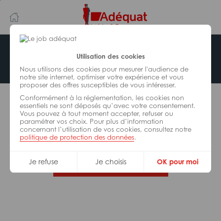
Aller
Aller
au
à
contenu
la
principal
navigation
Offre indisponible
Utilisation des cookies
Nous utilisons des cookies pour mesurer l'audience de
notre site internet, optimiser votre expérience et vous
proposer des offres susceptibles de vous intéresser.
L’offre d’emploi que vous tentez de consulter n’est
Conformément à la réglementation, les cookies non
plus disponible.
essentiels ne sont déposés qu’avec votre consentement.
Vous pouvez à tout moment accepter, refuser ou
paramétrer vos choix. Pour plus d’information
De nombreuses autres missions peuvent vous
concernant l’utilisation de vos cookies, consultez notre
correspondre, consultez toutes nos offres.
politique de protection des données
.
Je refuse
Je choisis
OK pour moi
Trouvez votre job Adéquat !