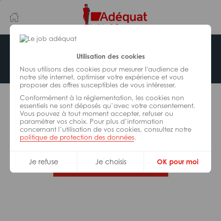
Aller
Aller
au
à
contenu
la
principal
navigation
Offre indisponible
Utilisation des cookies
Nous utilisons des cookies pour mesurer l'audience de
notre site internet, optimiser votre expérience et vous
proposer des offres susceptibles de vous intéresser.
L’offre d’emploi que vous tentez de consulter n’est
Conformément à la réglementation, les cookies non
plus disponible.
essentiels ne sont déposés qu’avec votre consentement.
Vous pouvez à tout moment accepter, refuser ou
paramétrer vos choix. Pour plus d’information
De nombreuses autres missions peuvent vous
concernant l’utilisation de vos cookies, consultez notre
correspondre, consultez toutes nos offres.
politique de protection des données
.
Je refuse
Je choisis
OK pour moi
Trouvez votre job Adéquat !