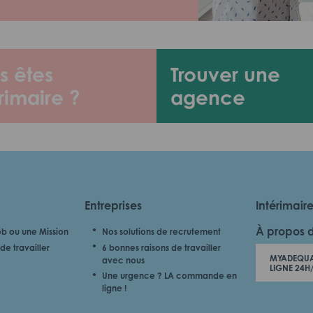
s êtes
Trouver une
rimaire ?
agence
Entreprises
Intérimair
À propos 
b ou une Mission
Nos solutions de recrutement
de travailler
6 bonnes raisons de travailler
MYADEQUA
avec nous
LIGNE 24H
Une urgence ? LA commande en
ligne !