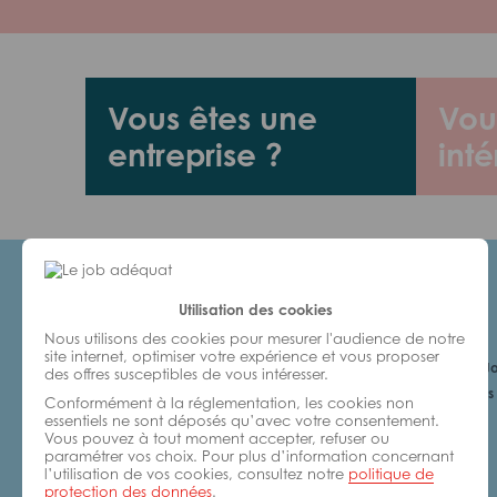
Vous êtes une
Vou
entreprise ?
inté
Utilisation des cookies
Candidats
Nous utilisons des cookies pour mesurer l'audience de notre
site internet, optimiser votre expérience et vous proposer
Je cherche un Jo
des offres susceptibles de vous intéresser.
6 bonnes raisons 
Conformément à la réglementation, les cookies non
avec nous
essentiels ne sont déposés qu’avec votre consentement.
Vous pouvez à tout moment accepter, refuser ou
paramétrer vos choix. Pour plus d’information concernant
l’utilisation de vos cookies, consultez notre
politique de
protection des données
.