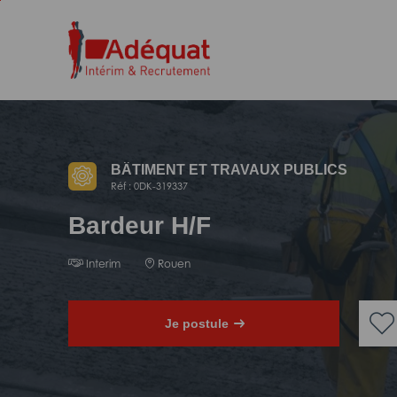
Aller
Aller
au
à
contenu
la
principal
navigation
BÂTIMENT ET TRAVAUX PUBLICS
Réf : 0DK-319337
Bardeur H/F
Interim
Rouen
Je postule