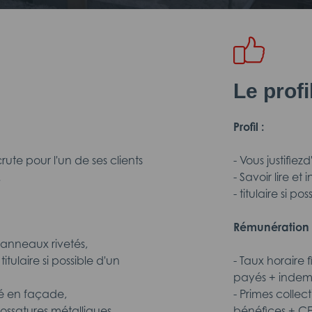
Le prof
Profil :
te pour l'un de ses clients
- Vous justifie
.
- Savoir lire et 
- titulaire si 
Rémunération 
anneaux rivetés,
ulaire si possible d'un
- Taux horaire 
payés + indem
sé en façade,
- Primes collec
 ossatures métalliques,
bénéfices + C