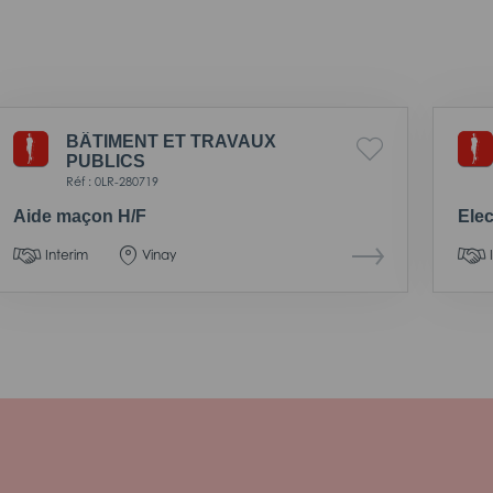
BÂTIMENT ET TRAVAUX
PUBLICS
Réf : 0LR-280719
Aide maçon H/F
Elec
Interim
Vinay