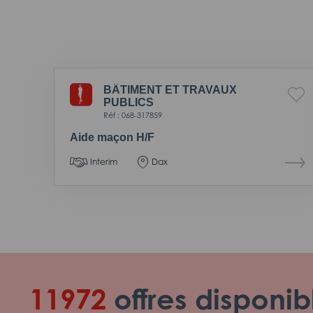
BÂTIMENT ET TRAVAUX
PUBLICS
Réf : 068-317859
Aide maçon H/F
Interim
Dax
11972
offres disponib