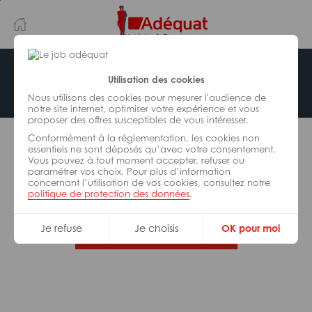
Aller
Aller
au
à
contenu
la
principal
navigation
Offre indisponible
Utilisation des cookies
Nous utilisons des cookies pour mesurer l'audience de
notre site internet, optimiser votre expérience et vous
proposer des offres susceptibles de vous intéresser.
L’offre d’emploi que vous tentez de consulter n’est
Conformément à la réglementation, les cookies non
plus disponible.
essentiels ne sont déposés qu’avec votre consentement.
Vous pouvez à tout moment accepter, refuser ou
paramétrer vos choix. Pour plus d’information
De nombreuses autres missions peuvent vous
concernant l’utilisation de vos cookies, consultez notre
correspondre, consultez toutes nos offres.
politique de protection des données
.
Je refuse
Je choisis
OK pour moi
Trouvez votre job Adéquat !