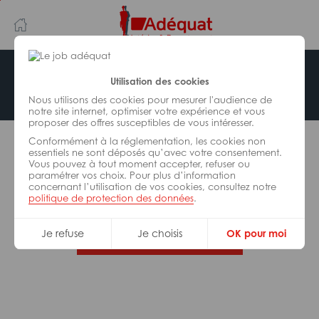
Aller
Aller
au
à
contenu
la
principal
navigation
Offre indisponible
Utilisation des cookies
Nous utilisons des cookies pour mesurer l'audience de
notre site internet, optimiser votre expérience et vous
proposer des offres susceptibles de vous intéresser.
L’offre d’emploi que vous tentez de consulter n’est
Conformément à la réglementation, les cookies non
plus disponible.
essentiels ne sont déposés qu’avec votre consentement.
Vous pouvez à tout moment accepter, refuser ou
paramétrer vos choix. Pour plus d’information
De nombreuses autres missions peuvent vous
concernant l’utilisation de vos cookies, consultez notre
correspondre, consultez toutes nos offres.
politique de protection des données
.
Je refuse
Je choisis
OK pour moi
Trouvez votre job Adéquat !