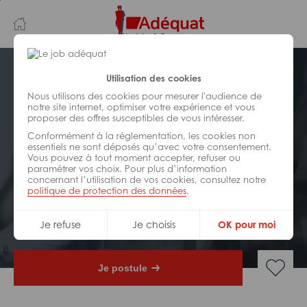
Aller
Aller
au
à
contenu
la
principal
navigation
Postuler plus tard
Utilisation des cookies
Nous utilisons des cookies pour mesurer l'audience de
notre site internet, optimiser votre expérience et vous
INDUSTRIE/
FABRICATION/
proposer des offres susceptibles de vous intéresser.
TRANSFORMATION
Réf : Z86-318905
Conformément à la réglementation, les cookies non
essentiels ne sont déposés qu’avec votre consentement.
Vous pouvez à tout moment accepter, refuser ou
Assistant chef de projet
paramétrer vos choix. Pour plus d’information
industriel H/F
concernant l’utilisation de vos cookies, consultez notre
politique de protection des données
.
CDI
Valence
Je refuse
Je choisis
OK pour moi
Je postule