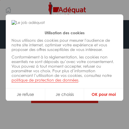
Aller
Aller
au
à
contenu
la
principal
navigation
Offre indisponible
Utilisation des cookies
Nous utilisons des cookies pour mesurer l'audience de
notre site internet, optimiser votre expérience et vous
proposer des offres susceptibles de vous intéresser.
L’offre d’emploi que vous tentez de consulter n’est
Conformément à la réglementation, les cookies non
plus disponible.
essentiels ne sont déposés qu’avec votre consentement.
Vous pouvez à tout moment accepter, refuser ou
paramétrer vos choix. Pour plus d’information
De nombreuses autres missions peuvent vous
concernant l’utilisation de vos cookies, consultez notre
correspondre, consultez toutes nos offres.
politique de protection des données
.
Je refuse
Je choisis
OK pour moi
Trouvez votre job Adéquat !