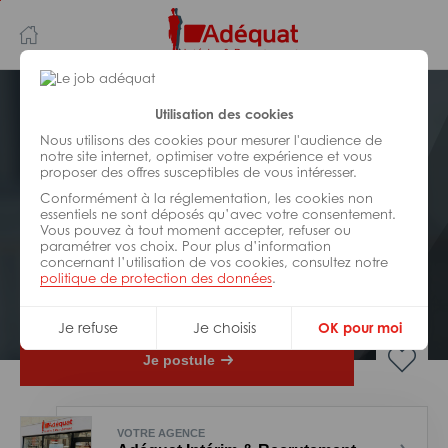
Aller
Aller
au
à
contenu
la
principal
navigation
Postuler plus tard
Utilisation des cookies
Nous utilisons des cookies pour mesurer l'audience de
notre site internet, optimiser votre expérience et vous
ADMINISTRATIF/
ACCUEIL/
SECRÉTARIAT/
proposer des offres susceptibles de vous intéresser.
ASSISTANAT
Réf : Z60-318879
Conformément à la réglementation, les cookies non
essentiels ne sont déposés qu’avec votre consentement.
Vous pouvez à tout moment accepter, refuser ou
Chargé de clientèle H/F
paramétrer vos choix. Pour plus d’information
concernant l’utilisation de vos cookies, consultez notre
politique de protection des données
.
Interim
Beaune
Je refuse
Je choisis
OK pour moi
Je postule
VOTRE AGENCE