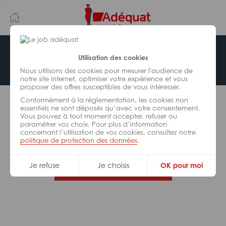
Aller
Aller
au
à
contenu
la
principal
navigation
Offre indisponible
Utilisation des cookies
Nous utilisons des cookies pour mesurer l'audience de
notre site internet, optimiser votre expérience et vous
proposer des offres susceptibles de vous intéresser.
L’offre d’emploi que vous tentez de consulter n’est
Conformément à la réglementation, les cookies non
plus disponible.
essentiels ne sont déposés qu’avec votre consentement.
Vous pouvez à tout moment accepter, refuser ou
paramétrer vos choix. Pour plus d’information
De nombreuses autres missions peuvent vous
concernant l’utilisation de vos cookies, consultez notre
correspondre, consultez toutes nos offres.
politique de protection des données
.
Je refuse
Je choisis
OK pour moi
Trouvez votre job Adéquat !