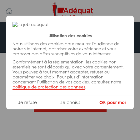
Aller
Aller
au
à
contenu
la
principal
navigation
Offre indisponible
Utilisation des cookies
Nous utilisons des cookies pour mesurer l'audience de
notre site internet, optimiser votre expérience et vous
proposer des offres susceptibles de vous intéresser.
L’offre d’emploi que vous tentez de consulter n’est
Conformément à la réglementation, les cookies non
plus disponible.
essentiels ne sont déposés qu’avec votre consentement.
Vous pouvez à tout moment accepter, refuser ou
paramétrer vos choix. Pour plus d’information
De nombreuses autres missions peuvent vous
concernant l’utilisation de vos cookies, consultez notre
correspondre, consultez toutes nos offres.
politique de protection des données
.
Je refuse
Je choisis
OK pour moi
Trouvez votre job Adéquat !