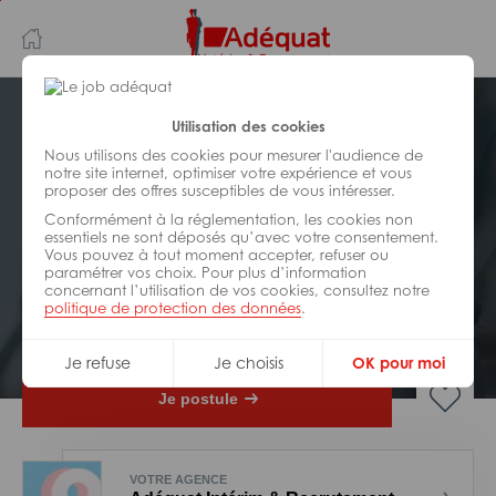
Aller
Aller
au
à
contenu
la
principal
navigation
Postuler plus tard
Utilisation des cookies
Nous utilisons des cookies pour mesurer l'audience de
notre site internet, optimiser votre expérience et vous
INDUSTRIE/
FABRICATION/
proposer des offres susceptibles de vous intéresser.
TRANSFORMATION
Réf : 0BF-318595
Conformément à la réglementation, les cookies non
essentiels ne sont déposés qu’avec votre consentement.
Vous pouvez à tout moment accepter, refuser ou
Pilote de production presse H/F
paramétrer vos choix. Pour plus d’information
concernant l’utilisation de vos cookies, consultez notre
politique de protection des données
.
Interim
Besançon
Je refuse
Je choisis
OK pour moi
Je postule
VOTRE AGENCE