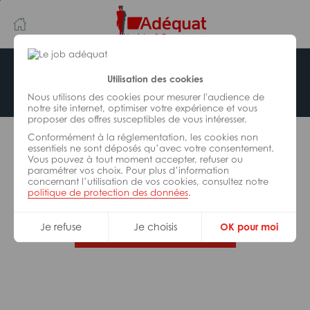
Aller
Aller
au
à
contenu
la
principal
navigation
Offre indisponible
Utilisation des cookies
Nous utilisons des cookies pour mesurer l'audience de
notre site internet, optimiser votre expérience et vous
proposer des offres susceptibles de vous intéresser.
L’offre d’emploi que vous tentez de consulter n’est
Conformément à la réglementation, les cookies non
plus disponible.
essentiels ne sont déposés qu’avec votre consentement.
Vous pouvez à tout moment accepter, refuser ou
paramétrer vos choix. Pour plus d’information
De nombreuses autres missions peuvent vous
concernant l’utilisation de vos cookies, consultez notre
correspondre, consultez toutes nos offres.
politique de protection des données
.
Je refuse
Je choisis
OK pour moi
Trouvez votre job Adéquat !