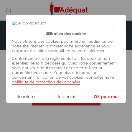
Aller
Aller
au
à
contenu
la
principal
navigation
Offre indisponible
Utilisation des cookies
Nous utilisons des cookies pour mesurer l'audience de
notre site internet, optimiser votre expérience et vous
proposer des offres susceptibles de vous intéresser.
L’offre d’emploi que vous tentez de consulter n’est
Conformément à la réglementation, les cookies non
plus disponible.
essentiels ne sont déposés qu’avec votre consentement.
Vous pouvez à tout moment accepter, refuser ou
paramétrer vos choix. Pour plus d’information
De nombreuses autres missions peuvent vous
concernant l’utilisation de vos cookies, consultez notre
correspondre, consultez toutes nos offres.
politique de protection des données
.
Je refuse
Je choisis
OK pour moi
Trouvez votre job Adéquat !