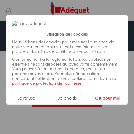
Aller
Aller
au
à
contenu
la
principal
navigation
Offre indisponible
Utilisation des cookies
Nous utilisons des cookies pour mesurer l'audience de
notre site internet, optimiser votre expérience et vous
proposer des offres susceptibles de vous intéresser.
L’offre d’emploi que vous tentez de consulter n’est
Conformément à la réglementation, les cookies non
plus disponible.
essentiels ne sont déposés qu’avec votre consentement.
Vous pouvez à tout moment accepter, refuser ou
paramétrer vos choix. Pour plus d’information
De nombreuses autres missions peuvent vous
concernant l’utilisation de vos cookies, consultez notre
correspondre, consultez toutes nos offres.
politique de protection des données
.
Je refuse
Je choisis
OK pour moi
Trouvez votre job Adéquat !