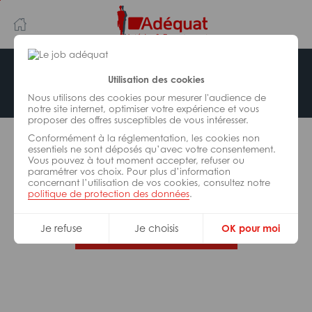
Aller
Aller
au
à
contenu
la
principal
navigation
Offre indisponible
Utilisation des cookies
Nous utilisons des cookies pour mesurer l'audience de
notre site internet, optimiser votre expérience et vous
proposer des offres susceptibles de vous intéresser.
L’offre d’emploi que vous tentez de consulter n’est
Conformément à la réglementation, les cookies non
plus disponible.
essentiels ne sont déposés qu’avec votre consentement.
Vous pouvez à tout moment accepter, refuser ou
paramétrer vos choix. Pour plus d’information
De nombreuses autres missions peuvent vous
concernant l’utilisation de vos cookies, consultez notre
correspondre, consultez toutes nos offres.
politique de protection des données
.
Je refuse
Je choisis
OK pour moi
Trouvez votre job Adéquat !