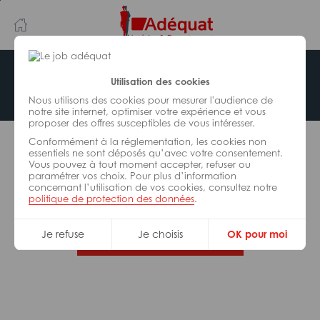
Aller
Aller
au
à
contenu
la
principal
navigation
Offre indisponible
Utilisation des cookies
Nous utilisons des cookies pour mesurer l'audience de
notre site internet, optimiser votre expérience et vous
proposer des offres susceptibles de vous intéresser.
L’offre d’emploi que vous tentez de consulter n’est
Conformément à la réglementation, les cookies non
plus disponible.
essentiels ne sont déposés qu’avec votre consentement.
Vous pouvez à tout moment accepter, refuser ou
paramétrer vos choix. Pour plus d’information
De nombreuses autres missions peuvent vous
concernant l’utilisation de vos cookies, consultez notre
correspondre, consultez toutes nos offres.
politique de protection des données
.
Je refuse
Je choisis
OK pour moi
Trouvez votre job Adéquat !