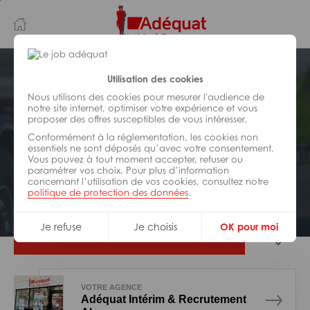
Aller
Aller
au
à
contenu
la
principal
navigation
Postuler plus tard
Utilisation des cookies
Nous utilisons des cookies pour mesurer l'audience de
notre site internet, optimiser votre expérience et vous
TRANSPORT
proposer des offres susceptibles de vous intéresser.
Réf : 0JM-318240
Conformément à la réglementation, les cookies non
Chauffeur spl frigo H/F
essentiels ne sont déposés qu’avec votre consentement.
Vous pouvez à tout moment accepter, refuser ou
paramétrer vos choix. Pour plus d’information
concernant l’utilisation de vos cookies, consultez notre
Interim
Argentan
politique de protection des données
.
Je refuse
Je choisis
OK pour moi
Je postule
VOTRE AGENCE
Adéquat Intérim & Recrutement