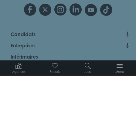
Candidats
Entreprises
Intérimaires
À propos d’Adéquat
Agences
Favoris
Jobs
Menu
MYADEQUAT : MON AGENCE EN LIGNE 24H/24
© 2026 Adéquat
Plan du site
Contact
Conditions générales d’utilisation
Politique de protection des données
Politique des cookies
Gestion des cookies