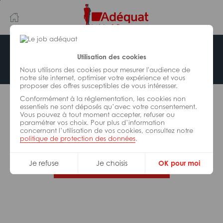
Aller
Aller
au
à
contenu
la
principal
navigation
Offre indisponible
Utilisation des cookies
Nous utilisons des cookies pour mesurer l'audience de
notre site internet, optimiser votre expérience et vous
proposer des offres susceptibles de vous intéresser.
L’offre d’emploi que vous tentez de consulter n’est
Conformément à la réglementation, les cookies non
plus disponible.
essentiels ne sont déposés qu’avec votre consentement.
Vous pouvez à tout moment accepter, refuser ou
paramétrer vos choix. Pour plus d’information
De nombreuses autres missions peuvent vous
concernant l’utilisation de vos cookies, consultez notre
correspondre, consultez toutes nos offres.
politique de protection des données
.
Je refuse
Je choisis
OK pour moi
Trouvez votre job Adéquat !