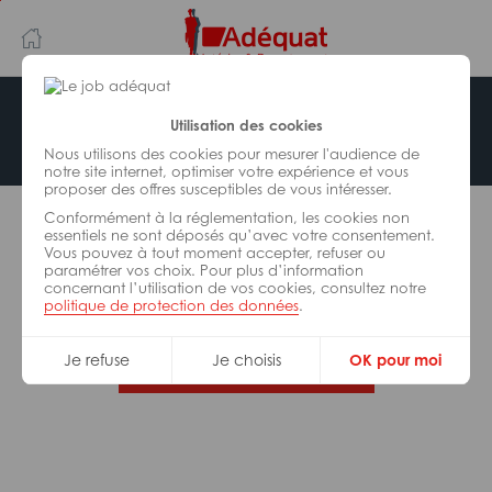
Aller
Aller
au
à
contenu
la
principal
navigation
Offre indisponible
Utilisation des cookies
Nous utilisons des cookies pour mesurer l'audience de
notre site internet, optimiser votre expérience et vous
proposer des offres susceptibles de vous intéresser.
L’offre d’emploi que vous tentez de consulter n’est
Conformément à la réglementation, les cookies non
plus disponible.
essentiels ne sont déposés qu’avec votre consentement.
Vous pouvez à tout moment accepter, refuser ou
paramétrer vos choix. Pour plus d’information
De nombreuses autres missions peuvent vous
concernant l’utilisation de vos cookies, consultez notre
correspondre, consultez toutes nos offres.
politique de protection des données
.
Je refuse
Je choisis
OK pour moi
Trouvez votre job Adéquat !