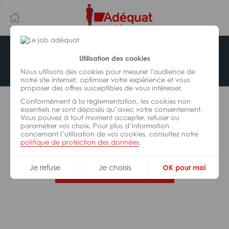
Aller
Aller
au
à
contenu
la
principal
navigation
Offre indisponible
Utilisation des cookies
Nous utilisons des cookies pour mesurer l'audience de
notre site internet, optimiser votre expérience et vous
proposer des offres susceptibles de vous intéresser.
L’offre d’emploi que vous tentez de consulter n’est
Conformément à la réglementation, les cookies non
plus disponible.
essentiels ne sont déposés qu’avec votre consentement.
Vous pouvez à tout moment accepter, refuser ou
paramétrer vos choix. Pour plus d’information
De nombreuses autres missions peuvent vous
concernant l’utilisation de vos cookies, consultez notre
correspondre, consultez toutes nos offres.
politique de protection des données
.
Je refuse
Je choisis
OK pour moi
Trouvez votre job Adéquat !