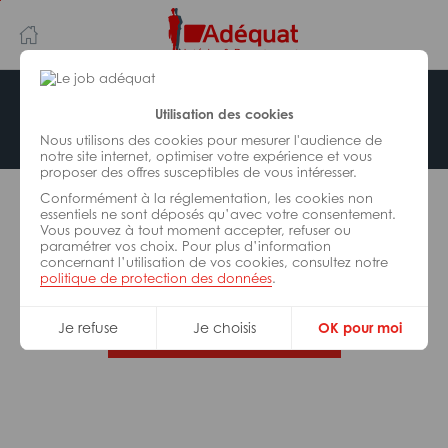
Aller
Aller
au
à
contenu
la
principal
navigation
Offre indisponible
Utilisation des cookies
Nous utilisons des cookies pour mesurer l'audience de
notre site internet, optimiser votre expérience et vous
proposer des offres susceptibles de vous intéresser.
L’offre d’emploi que vous tentez de consulter n’est
Conformément à la réglementation, les cookies non
plus disponible.
essentiels ne sont déposés qu’avec votre consentement.
Vous pouvez à tout moment accepter, refuser ou
paramétrer vos choix. Pour plus d’information
De nombreuses autres missions peuvent vous
concernant l’utilisation de vos cookies, consultez notre
correspondre, consultez toutes nos offres.
politique de protection des données
.
Je refuse
Je choisis
OK pour moi
Trouvez votre job Adéquat !