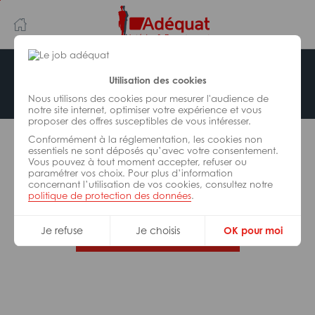
Aller
Aller
au
à
contenu
la
principal
navigation
Offre indisponible
Utilisation des cookies
Nous utilisons des cookies pour mesurer l'audience de
notre site internet, optimiser votre expérience et vous
proposer des offres susceptibles de vous intéresser.
L’offre d’emploi que vous tentez de consulter n’est
Conformément à la réglementation, les cookies non
plus disponible.
essentiels ne sont déposés qu’avec votre consentement.
Vous pouvez à tout moment accepter, refuser ou
paramétrer vos choix. Pour plus d’information
De nombreuses autres missions peuvent vous
concernant l’utilisation de vos cookies, consultez notre
correspondre, consultez toutes nos offres.
politique de protection des données
.
Je refuse
Je choisis
OK pour moi
Trouvez votre job Adéquat !