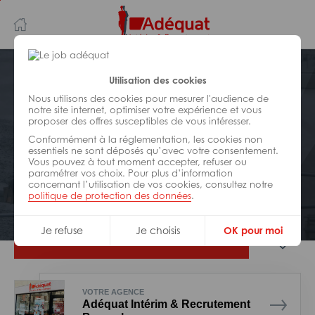
Aller
Aller
au
à
contenu
la
principal
navigation
Postuler plus tard
Utilisation des cookies
Nous utilisons des cookies pour mesurer l'audience de
notre site internet, optimiser votre expérience et vous
BÂTIMENT ET TRAVAUX PUBLICS
proposer des offres susceptibles de vous intéresser.
Réf : 0HM-317025
Conformément à la réglementation, les cookies non
Conducteur d’engins H/F
essentiels ne sont déposés qu’avec votre consentement.
Vous pouvez à tout moment accepter, refuser ou
paramétrer vos choix. Pour plus d’information
concernant l’utilisation de vos cookies, consultez notre
Interim
Moissac
politique de protection des données
.
Je refuse
Je choisis
OK pour moi
Je postule
VOTRE AGENCE
Adéquat Intérim & Recrutement