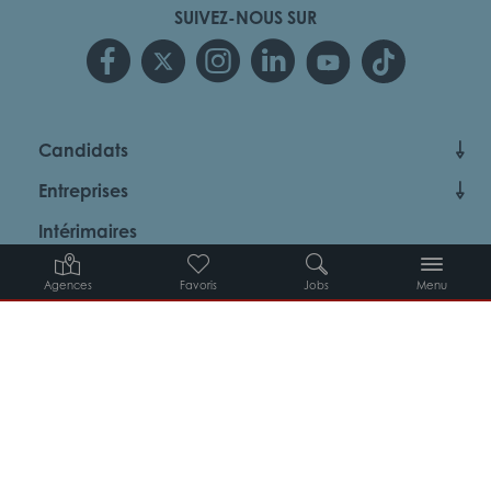
SUIVEZ-NOUS SUR
Candidats
Entreprises
Intérimaires
À propos d’Adéquat
Agences
Favoris
Jobs
Menu
MYADEQUAT : MON AGENCE EN LIGNE 24H/24
© 2026 Adéquat
Plan du site
Contact
Conditions générales d’utilisation
Politique de protection des données
Politique des cookies
Gestion des cookies