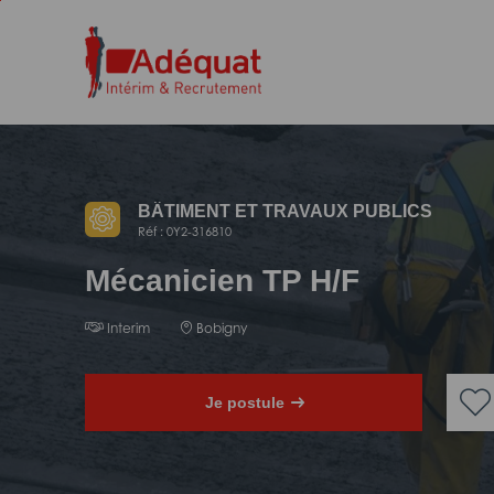
Aller
Aller
au
à
contenu
la
principal
navigation
BÂTIMENT ET TRAVAUX PUBLICS
Réf : 0Y2-316810
Mécanicien TP H/F
Interim
Bobigny
Je postule