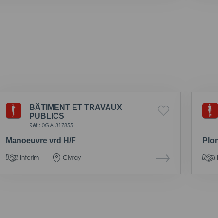
BÂTIMENT ET TRAVAUX
PUBLICS
Réf : 0GA-317855
Manoeuvre vrd H/F
Plom
Interim
Civray