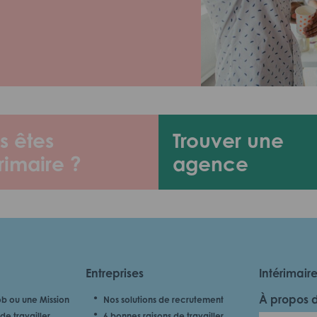
s êtes
Trouver une
rimaire ?
agence
Entreprises
Intérimair
À propos 
b ou une Mission
Nos solutions de recrutement
de travailler
6 bonnes raisons de travailler