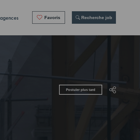
Favoris
 Recherche job
 agences
Postuler plus tard