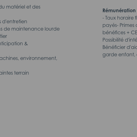
du matériel et des
R
émunération 
- Taux horaire 
s d'entretien
payés- Primes c
ions de maintenance lourde
bénéfices + CE
ier
Possibilité d'i
ticipation &
Bénéficier d'ai
garde enfant, 
 (machines, environnement,
aintes terrain