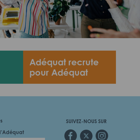
Adéquat recrute
pour Adéquat
es
SUIVEZ-NOUS SUR
d’Adéquat