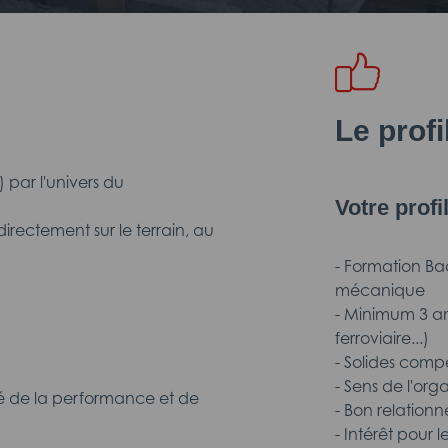
Le prof
 par l'univers du
Votre profi
rectement sur le terrain, au
- Formation Ba
mécanique
- Minimum 3 ans
ferroviaire...)
- Solides com
- Sens de l'or
lé de la performance et de
- Bon relationn
- Intérêt pour l