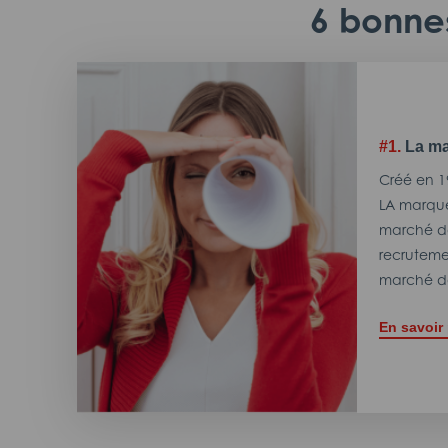
6 bonnes
#1.
La ma
Créé en 1
LA marque
marché de
recrutemen
marché de
En savoir