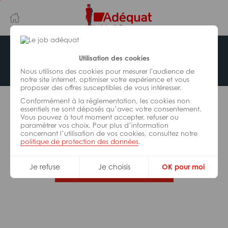
Aller
Aller
au
à
contenu
la
principal
navigation
Offre indisponible
Utilisation des cookies
Nous utilisons des cookies pour mesurer l'audience de
notre site internet, optimiser votre expérience et vous
proposer des offres susceptibles de vous intéresser.
L’offre d’emploi que vous tentez de consulter n’est
Conformément à la réglementation, les cookies non
plus disponible.
essentiels ne sont déposés qu’avec votre consentement.
Vous pouvez à tout moment accepter, refuser ou
paramétrer vos choix. Pour plus d’information
De nombreuses autres missions peuvent vous
concernant l’utilisation de vos cookies, consultez notre
correspondre, consultez toutes nos offres.
politique de protection des données
.
Je refuse
Je choisis
OK pour moi
Trouvez votre job Adéquat !