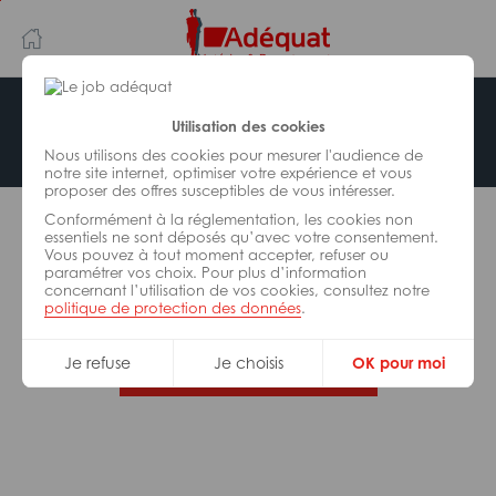
Aller
Aller
au
à
contenu
la
principal
navigation
Offre indisponible
Utilisation des cookies
Nous utilisons des cookies pour mesurer l'audience de
notre site internet, optimiser votre expérience et vous
proposer des offres susceptibles de vous intéresser.
L’offre d’emploi que vous tentez de consulter n’est
Conformément à la réglementation, les cookies non
plus disponible.
essentiels ne sont déposés qu’avec votre consentement.
Vous pouvez à tout moment accepter, refuser ou
paramétrer vos choix. Pour plus d’information
De nombreuses autres missions peuvent vous
concernant l’utilisation de vos cookies, consultez notre
correspondre, consultez toutes nos offres.
politique de protection des données
.
Je refuse
Je choisis
OK pour moi
Trouvez votre job Adéquat !