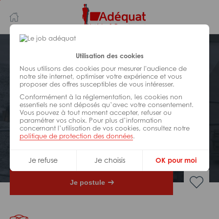
Aller
Aller
au
à
contenu
la
principal
navigation
Postuler plus tard
Utilisation des cookies
Nous utilisons des cookies pour mesurer l'audience de
notre site internet, optimiser votre expérience et vous
BÂTIMENT ET TRAVAUX PUBLICS
proposer des offres susceptibles de vous intéresser.
Réf : 0Y2-316663
Conformément à la réglementation, les cookies non
Conducteur(rice) de travaux
essentiels ne sont déposés qu’avec votre consentement.
Vous pouvez à tout moment accepter, refuser ou
maintenance voie H/F
paramétrer vos choix. Pour plus d’information
concernant l’utilisation de vos cookies, consultez notre
politique de protection des données
.
CDI
Lyon
Je refuse
Je choisis
OK pour moi
Je postule