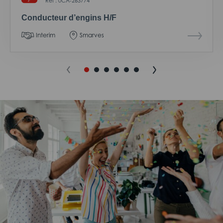
Réf : 0CA-263774
Conducteur d’engins H/F
Interim
Smarves