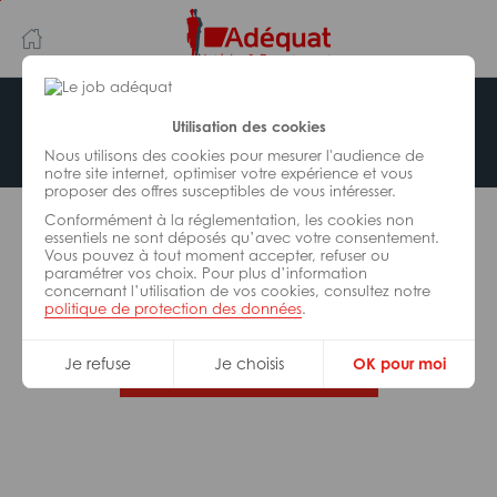
Aller
Aller
au
à
contenu
la
principal
navigation
Offre indisponible
Utilisation des cookies
Nous utilisons des cookies pour mesurer l'audience de
notre site internet, optimiser votre expérience et vous
proposer des offres susceptibles de vous intéresser.
L’offre d’emploi que vous tentez de consulter n’est
Conformément à la réglementation, les cookies non
plus disponible.
essentiels ne sont déposés qu’avec votre consentement.
Vous pouvez à tout moment accepter, refuser ou
paramétrer vos choix. Pour plus d’information
De nombreuses autres missions peuvent vous
concernant l’utilisation de vos cookies, consultez notre
correspondre, consultez toutes nos offres.
politique de protection des données
.
Je refuse
Je choisis
OK pour moi
Trouvez votre job Adéquat !