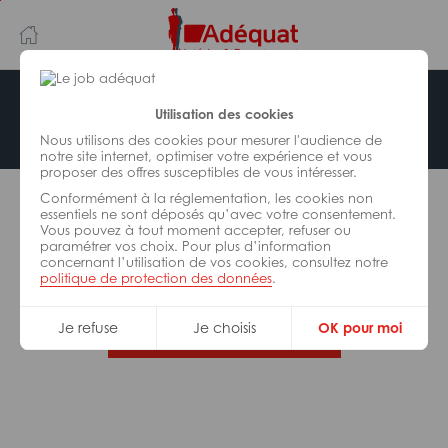
Aller
Aller
au
à
contenu
la
principal
navigation
Offre indisponible
Utilisation des cookies
Nous utilisons des cookies pour mesurer l'audience de
notre site internet, optimiser votre expérience et vous
proposer des offres susceptibles de vous intéresser.
L’offre d’emploi que vous tentez de consulter n’est
Conformément à la réglementation, les cookies non
plus disponible.
essentiels ne sont déposés qu’avec votre consentement.
Vous pouvez à tout moment accepter, refuser ou
paramétrer vos choix. Pour plus d’information
De nombreuses autres missions peuvent vous
concernant l’utilisation de vos cookies, consultez notre
correspondre, consultez toutes nos offres.
politique de protection des données
.
Je refuse
Je choisis
OK pour moi
Trouvez votre job Adéquat !