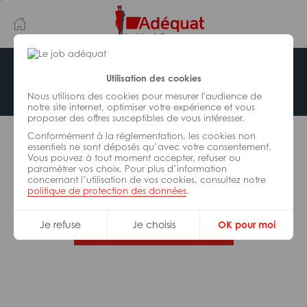
Aller
Aller
au
à
contenu
la
principal
navigation
Offre indisponible
Utilisation des cookies
Nous utilisons des cookies pour mesurer l'audience de
notre site internet, optimiser votre expérience et vous
proposer des offres susceptibles de vous intéresser.
L’offre d’emploi que vous tentez de consulter n’est
Conformément à la réglementation, les cookies non
plus disponible.
essentiels ne sont déposés qu’avec votre consentement.
Vous pouvez à tout moment accepter, refuser ou
paramétrer vos choix. Pour plus d’information
De nombreuses autres missions peuvent vous
concernant l’utilisation de vos cookies, consultez notre
correspondre, consultez toutes nos offres.
politique de protection des données
.
Je refuse
Je choisis
OK pour moi
Trouvez votre job Adéquat !