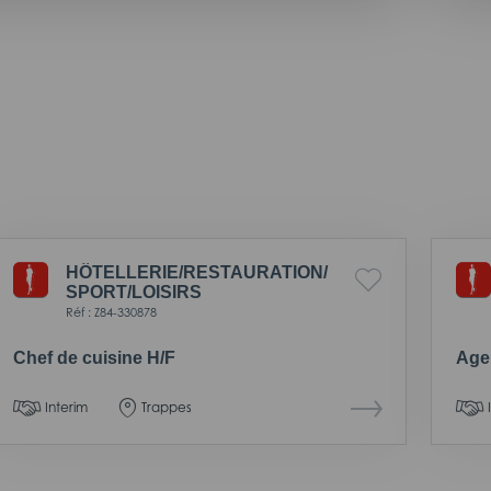
HÔTELLERIE/
RESTAURATION/
SPORT/
LOISIRS
Réf : Z84-330878
Chef de cuisine H/F
Agen
Interim
Trappes