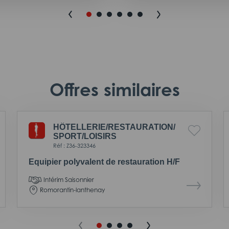
Offres similaires
HÔTELLERIE/
RESTAURATION/
SPORT/
LOISIRS
Réf : Z36-323346
Equipier polyvalent de restauration H/F
Intérim Saisonnier
Romorantin-lanthenay