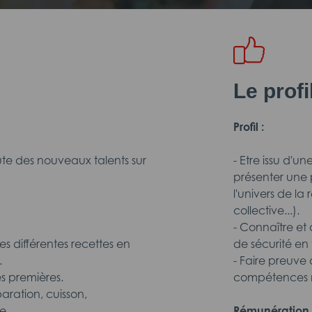
Le prof
Profil :
e des nouveaux talents sur
- Etre issu d'
présenter une 
l'univers de la 
collective...).
- Connaître et
les différentes recettes en
de sécurité en 
.
- Faire preuve 
es premières.
compétences 
paration, cuisson,
e.
Rémunération 