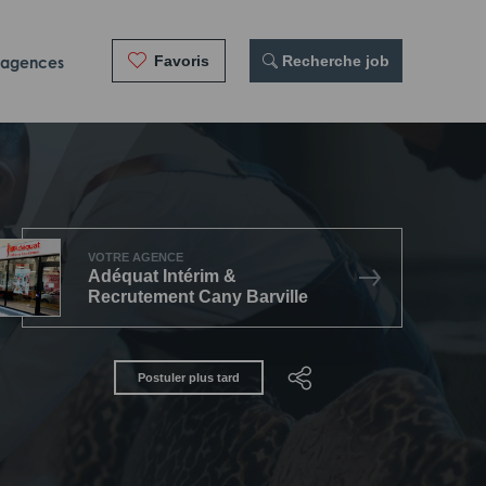
Favoris
 Recherche job
 agences
VOTRE AGENCE
Adéquat Intérim &
Recrutement Cany Barville
Postuler plus tard