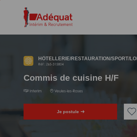
Aller
Aller
au
à
contenu
la
principal
navigation
HÔTELLERIE/
RESTAURATION/
SPORT/
LO
Réf : Z65-315804
Commis de cuisine H/F
Interim
Veules-les-Roses
Je postule