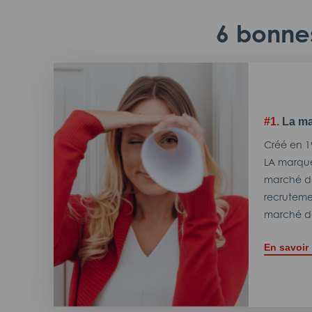
6 bonnes
#1.
La ma
Créé en 1
LA marque
marché de
recrutemen
marché de
En savoir