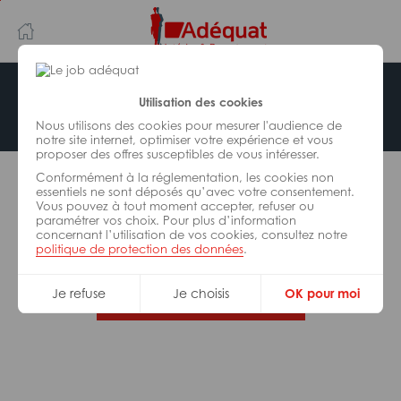
Aller
Aller
au
à
contenu
la
principal
navigation
Offre indisponible
Utilisation des cookies
Nous utilisons des cookies pour mesurer l'audience de
notre site internet, optimiser votre expérience et vous
proposer des offres susceptibles de vous intéresser.
L’offre d’emploi que vous tentez de consulter n’est
Conformément à la réglementation, les cookies non
plus disponible.
essentiels ne sont déposés qu’avec votre consentement.
Vous pouvez à tout moment accepter, refuser ou
paramétrer vos choix. Pour plus d’information
De nombreuses autres missions peuvent vous
concernant l’utilisation de vos cookies, consultez notre
correspondre, consultez toutes nos offres.
politique de protection des données
.
Je refuse
Je choisis
OK pour moi
Trouvez votre job Adéquat !