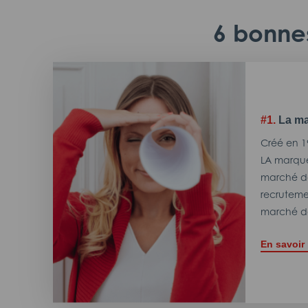
6 bonnes
#1.
La ma
Créé en 1
LA marque
marché de
recrutemen
marché de
En savoir