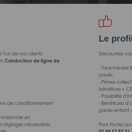
Le prof
'un de nos clients
Découvrez vos
 un
Conducteur de ligne de
- Taux horaire 
payés
- Primes collec
bénéfices + C
- Possibilité d
igne de conditionnement
- Bénéficiez d'
garde enfant, 
rovisionner en
t réglages nécessaires
Pour toutes qu
ats
02.98.57.87.21