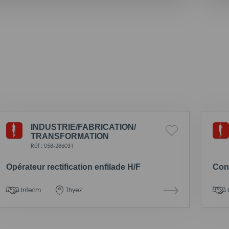
INDUSTRIE/
FABRICATION/
TRANSFORMATION
Réf : 058-286031
Opérateur rectification enfilade H/F
Cont
Interim
Thyez