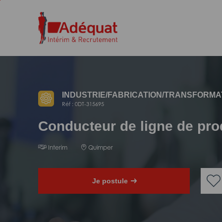
Aller
Aller
au
à
contenu
la
principal
navigation
INDUSTRIE/
FABRICATION/
TRANSFORMA
Réf : 0DT-315695
Conducteur de ligne de pro
Interim
Quimper
Je postule