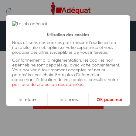
Aller
Aller
au
à
contenu
la
principal
navigation
Offre indisponible
Utilisation des cookies
Nous utilisons des cookies pour mesurer l'audience de
notre site internet, optimiser votre expérience et vous
proposer des offres susceptibles de vous intéresser.
L’offre d’emploi que vous tentez de consulter n’est
Conformément à la réglementation, les cookies non
plus disponible.
essentiels ne sont déposés qu’avec votre consentement.
Vous pouvez à tout moment accepter, refuser ou
paramétrer vos choix. Pour plus d’information
De nombreuses autres missions peuvent vous
concernant l’utilisation de vos cookies, consultez notre
correspondre, consultez toutes nos offres.
politique de protection des données
.
Je refuse
Je choisis
OK pour moi
Trouvez votre job Adéquat !